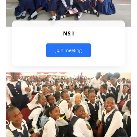
NS I
Join meeting