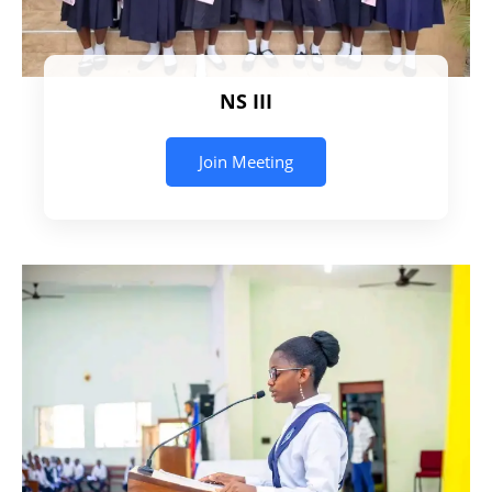
NS III
Join Meeting