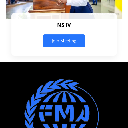
NS IV
Join Meeting