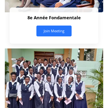
8e Année Fondamentale
Join Meeting