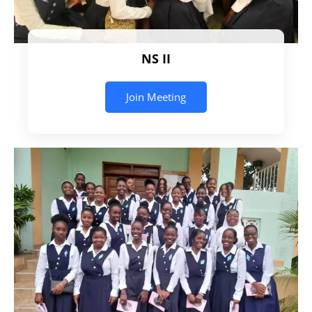
NS II
Join Meeting