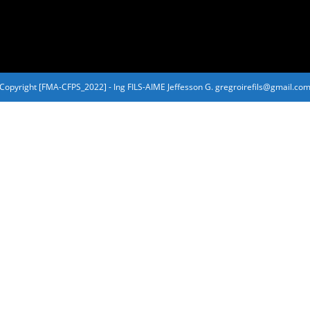
Copyright [FMA-CFPS_2022] - Ing FILS-AIME Jeffesson G. gregroirefils@gmail.co