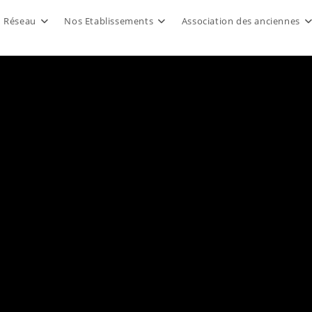
u Réseau
Nos Etablissements
Association des anciennes