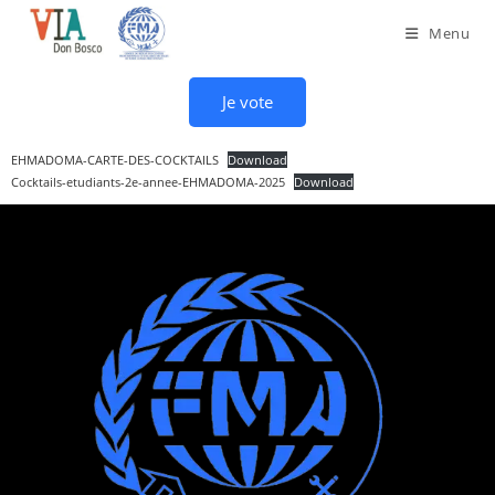
Menu
Je vote
EHMADOMA-CARTE-DES-COCKTAILS
Download
Cocktails-etudiants-2e-annee-EHMADOMA-2025
Download