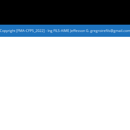
Copyright [FMA-CFPS_2022] - Ing FILS-AIME Jeffesson G. gregroirefils@gmail.co