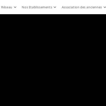
u Réseau
Nos Etablissements
Association des anciennes