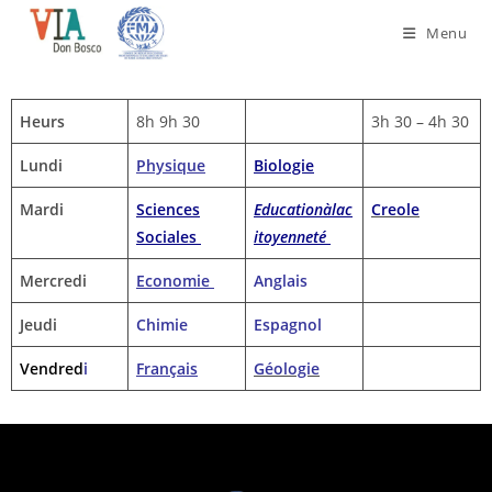
Menu
Heurs
8h 9h 30
3h 30 – 4h 30
Lundi
Physique
Biologie
Mardi
Sciences
Education
àlac
Creole
Sociales
itoyenneté
Mercredi
Economie
Anglais
Jeudi
Chimie
Espagnol
Vendred
i
Français
Géologie