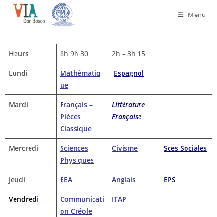
Menu
Heurs
8h 9h 30
2h – 3h 15
Lundi
Mathématiq
Espagnol
ue
Mardi
Français –
Littérature
Pièces
Française
Classique
Mercredi
Sciences
Civisme
Sces Sociales
Physiques
Jeudi
EEA
Anglais
EPS
Vendred
i
Communicati
ITAP
on Créole