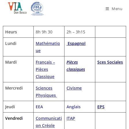
Menu
Heurs
8h 9h 30
2h – 3h15
Lundi
Mathématiq
Espagnol
ue
Mardi
Français –
Pièces
Sces Sociales
Pièces
classiques
Classique
Mercredi
Sciences
Civisme
Physiques
Jeudi
EEA
Anglais
EPS
Vendred
i
Communicati
ITAP
on Créole