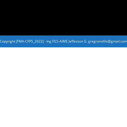
Copyright [FMA-CFPS_2022] - Ing FILS-AIME Jeffesson G. gregroirefils@gmail.co