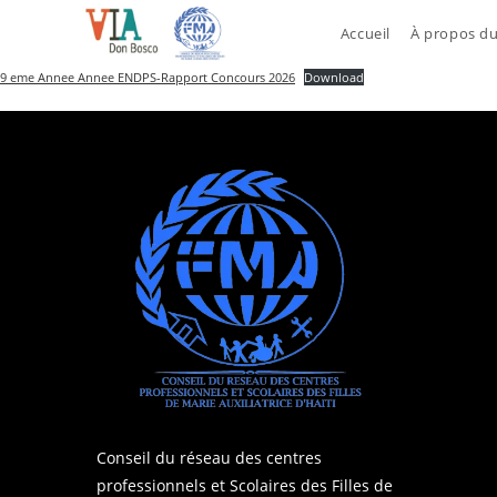
Skip
Accueil
À propos d
to
content
9 eme Annee Annee ENDPS-Rapport Concours 2026
Download
Conseil du réseau des centres
professionnels et Scolaires des Filles de